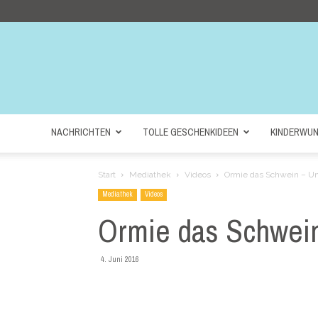
NACHRICHTEN
TOLLE GESCHENKIDEEN
KINDERWU
Start
Mediathek
Videos
Ormie das Schwein – Un
Mediathek
Videos
Ormie das Schwein
4. Juni 2016