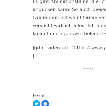
Es gibt Animationsfilme, die 
angucken kann! So auch dieser
Ormie dem Schwein! Ormie ver
versucht wirklich alles! Ich 
kommt mir irgendwie bekannt v
[gdlr_video url=“https://ww
]
Werbung
Teilen mit:
Klick,
Klick,
um
um