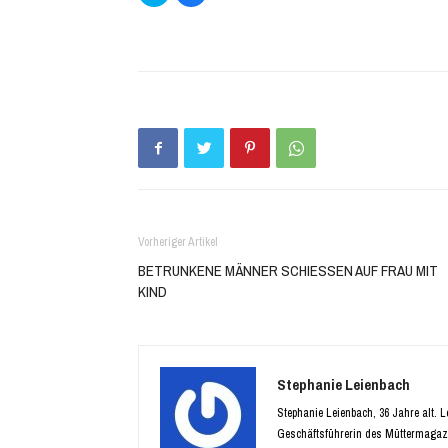
über
auf
Twitter
Facebook
zu
zu
teilen
teilen
(Wird
(Wird
in
in
neuem
neuem
Fenster
Fenster
geöffnet)
geöffnet)
Vorheriger Artikel
BETRUNKENE MÄNNER SCHIESSEN AUF FRAU MIT
KIND
Stephanie Leienbach
Stephanie Leienbach, 36 Jahre alt. 
Geschäftsführerin des Müttermagaz