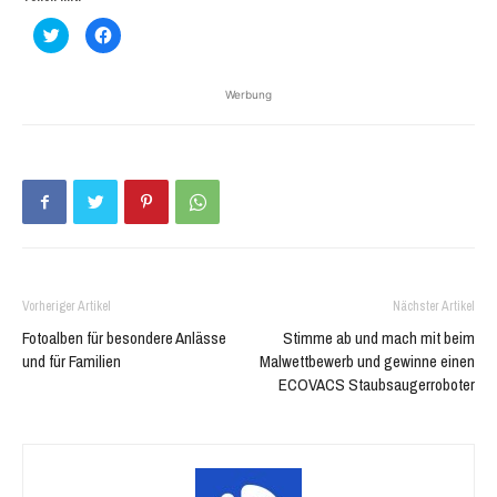
Klick,
Klick,
um
um
über
auf
Twitter
Facebook
zu
zu
Werbung
teilen
teilen
(Wird
(Wird
in
in
neuem
neuem
Fenster
Fenster
geöffnet)
geöffnet)
Vorheriger Artikel
Nächster Artikel
Fotoalben für besondere Anlässe
Stimme ab und mach mit beim
und für Familien
Malwettbewerb und gewinne einen
ECOVACS Staubsaugerroboter