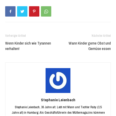
geöffnet)
geöffnet)
Vorheriger Artikel
Nächster Artikel
Wenn Kinder sich wie Tyrannen
Wann Kinder gerne Obst und
verhalten!
Gemüse essen
Stephanie Leienbach
Stephanie Leienbach, 36 Jahre alt. Lebt mit Mann und Tochter Ruby (3,5
Jahre alt) in Hamburg. Als Geschäftsführerin des Müttermagazins kümmere