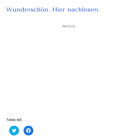
Wunderschön. Hier nachlesen.
Werbung
Teilen mit:
Klick,
Klick,
um
um
über
auf