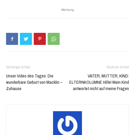
Twitter
Facebook
zu
zu
Werbung
teilen
teilen
(Wird
(Wird
in
in
neuem
neuem
Fenster
Fenster
geöffnet)
geöffnet)
Vorheriger Artikel
Nächster Artikel
Unser Video des Tages: Die
VATER, MUTTER, KIND:
wunderbare Geburt von Macklin –
ELTERNKOLUMNE Hilfe! Mein Kind
Zuhause
antwortet nicht auf meine Fragen