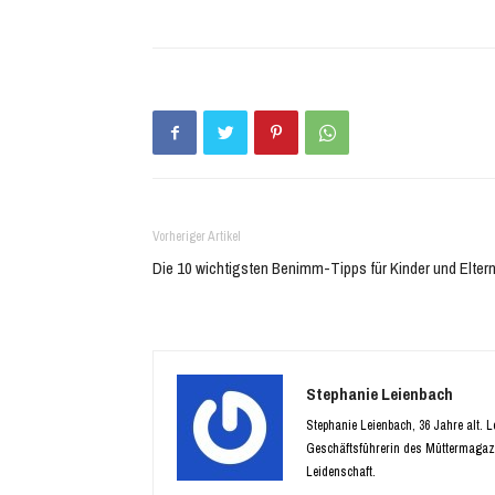
zu
zu
teilen
teilen
(Wird
(Wird
in
in
neuem
neuem
Fenster
Fenster
geöffnet)
geöffnet)
Vorheriger Artikel
Die 10 wichtigsten Benimm-Tipps für Kinder und Elter
Stephanie Leienbach
Stephanie Leienbach, 36 Jahre alt. 
Geschäftsführerin des Müttermagaz
Leidenschaft.