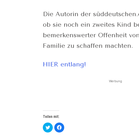
Die Autorin der süddeutschen.
ob sie noch ein zweites Kind 
bemerkenswerter Offenheit von
Familie zu schaffen machten.
HIER entlang!
Werbung
Teilen mit:
Klick,
Klick,
um
um
über
auf
Twitter
Facebook