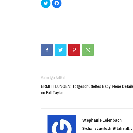
Klick,
Klick,
um
um
über
auf
Twitter
Facebook
zu
zu
teilen
teilen
(Wird
(Wird
in
in
neuem
neuem
Fenster
Fenster
geöffnet)
geöffnet)
Vorheriger Artikel
ERMITTLUNGEN: Totgeschütteltes Baby: Neue Detail
im Fall Tayler
Stephanie Leienbach
Stephanie Leienbach, 36 Jahre alt. 