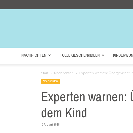
NACHRICHTEN
TOLLE GESCHENKIDEEN
KINDERWU
Start
Nachrichten
Experten warnen: Übergewicht i
Nachrichten
Experten warnen: 
dem Kind
27. Juni 2016