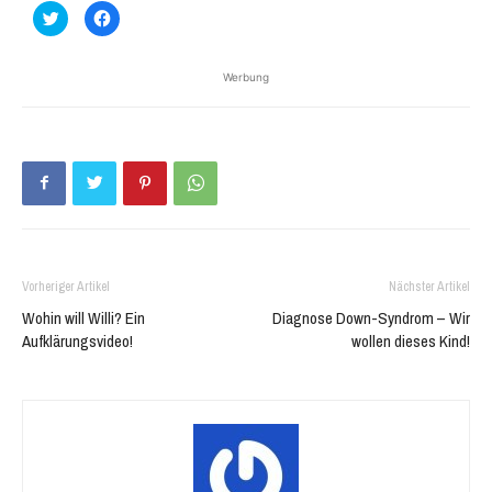
Klick,
Klick,
um
um
über
auf
Twitter
Facebook
zu
zu
Werbung
teilen
teilen
(Wird
(Wird
in
in
neuem
neuem
Fenster
Fenster
geöffnet)
geöffnet)
Vorheriger Artikel
Nächster Artikel
Wohin will Willi? Ein
Diagnose Down-Syndrom – Wir
Aufklärungsvideo!
wollen dieses Kind!