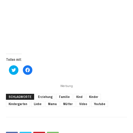
Teilen mit:
Klick,
Klick,
um
um
über
auf
Twitter
Facebook
zu
zu
Werbung
teilen
teilen
(Wird
(Wird
in
in
SCHLAGWORTE
Erziehung
Familie
Kind
Kinder
neuem
neuem
Fenster
Fenster
Kindergarten
Liebe
Mama
Mütter
Video
Youtube
geöffnet)
geöffnet)