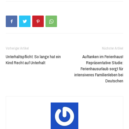
in
in
neuem
neuem
Fenster
Fenster
geöffnet)
geöffnet)
Vorheriger Artikel
Nächster Artikel
Unterhaltspflicht: So lange hat ein
Auftanken im Ferienhaus!
Kind Recht auf Unterhalt
Repräsentative Studie:
Ferienhausurlaub sorgt für
intensiveres Familienleben bei
Deutschen