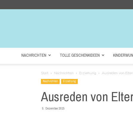
NACHRICHTEN
TOLLE GESCHENKIDEEN
KINDERWU
Start
Nachrichten
Erziehung
Ausreden von Elter
Nachrichten
Erziehung
Ausreden von Elte
5. Dezember 2015