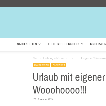
NACHRICHTEN
TOLLE GESCHENKIDEEN
KINDERWU
Start
Lieblingsstücke
Urlaub mit eigener Wasserrut
Lieblingsstücke
Nachrichten
Urlaub mit eigener
Wooohoooo!!!
22. Dezember 2015