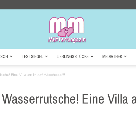
NSCH
TESTSIEGEL
LIEBLINGSSTÜCKE
MEDIATHEK
Müttermagazin
sche! Eine Villa am Meer! Wooohoooo!!!
 Wasserrutsche! Eine Villa