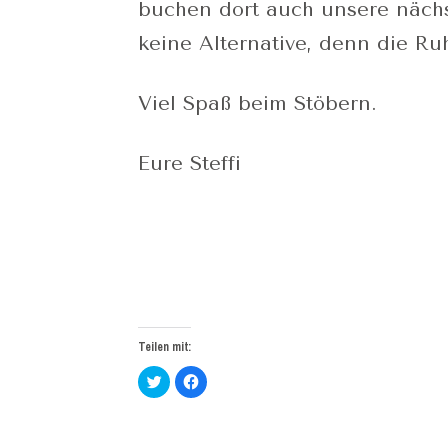
buchen dort auch unsere nächs
keine Alternative, denn die Ruh
Viel Spaß beim Stöbern.
Eure Steffi
Teilen mit:
Klick,
Klick,
um
um
über
auf
Twitter
Facebook
zu
zu
teilen
teilen