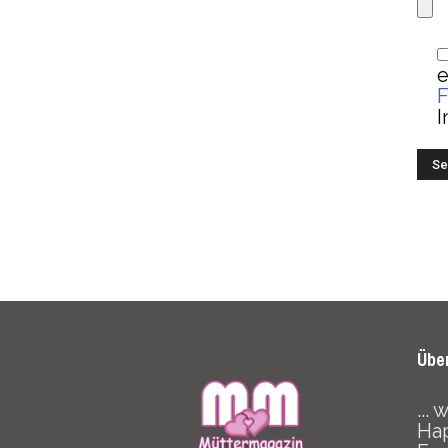
e
F
I
Übe
...
Hap