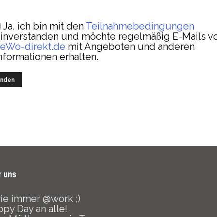
Ja, ich bin mit den
Teilnahmebedingungen
inverstanden und möchte regelmäßig E-Mails v
eWo-direkt.de
mit Angeboten und anderen
nformationen erhalten.
r uns
 wie immer @work ;)
py Day an alle!